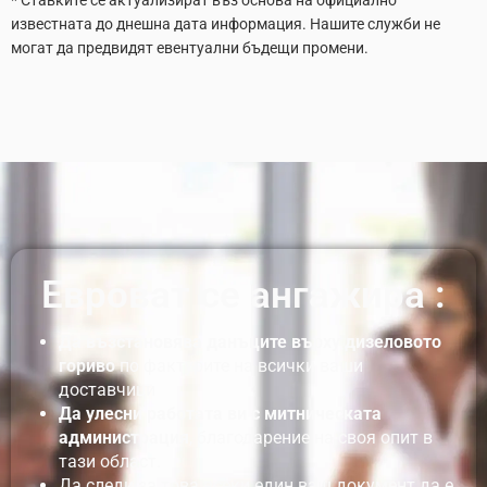
известната до днешна дата информация. Нашите служби не
могат да предвидят евентуални бъдещи промени.
Евровaт се ангажира :
Да възстановява данъците върху дизеловото
гориво
по фактурите на всички ваши
доставчици
Да улесни работата ви с митническата
администрация
, благодарение на своя опит в
тази област.
Да следи за това всеки един ваш документ да е