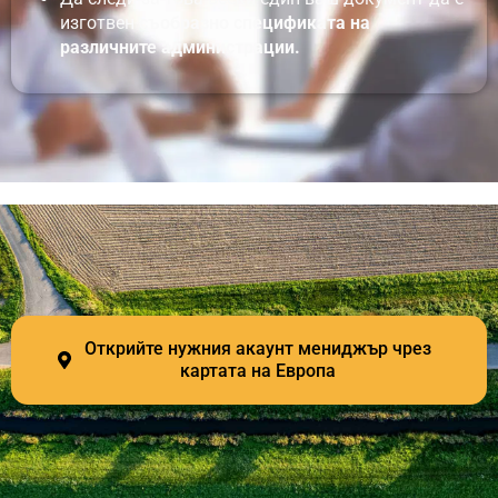
изготвен
съобразно спецификата на
различните администрации.
Открийте нужния акаунт мениджър чрез
картата на Европа