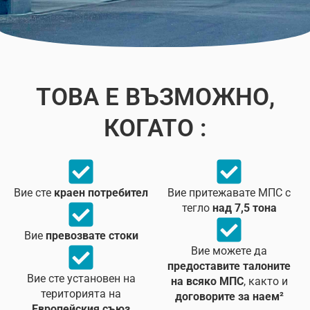
ТОВА Е ВЪЗМОЖНО,
КОГАТО :
Вие сте
краен потребител
Вие притежавате МПС с
тегло
над 7,5 тона
Вие
превозвате стоки
Вие можете да
предоставите талоните
Вие сте установен на
на всяко МПС
, както и
територията на
договорите за наем²
Европейския съюз